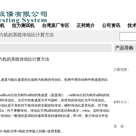
机
拉力测试机
台湾原厂专区
正邦简介
公司资讯
技
拉力机的系统传动比计算方法
产品导购
力机的系统传动比计算方法
力量范围：
入速度与输出速度的比值称为机构的传动比，机构中两转动构件角速度的比
中ωa和ωb分别为构件a和b的角速度（弧度/秒）；na和nb分别为构件a和b的转
瞬时传动比。当式中的角速度为平均值时，则求得的传动比为平均传动比。
材料大小：
传动比是不变的对于链传动和非圆齿轮传动，瞬时传动比是变化的。对于啮
/Za；对于摩擦传动，传动比可用a和b轮的直径和b表示，i=b/a。这时传动比
传动比一般指的是涡轮转速和泵轮转速B的比值，即=/B。液力传动元件也
系 统：
0÷电机功率×电机功率输入转数÷使用系数。