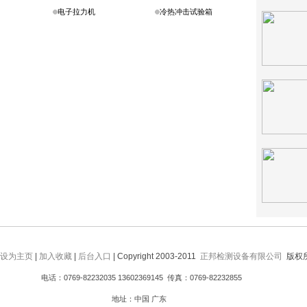
电子拉力机
冷热冲击试验箱
设为主页
|
加入收藏
|
后台入口
| Copyright 2003-2011
正邦检测设备有限公司
版权
电话：0769-82232035 13602369145 传真：0769-82232855
地址：中国 广东