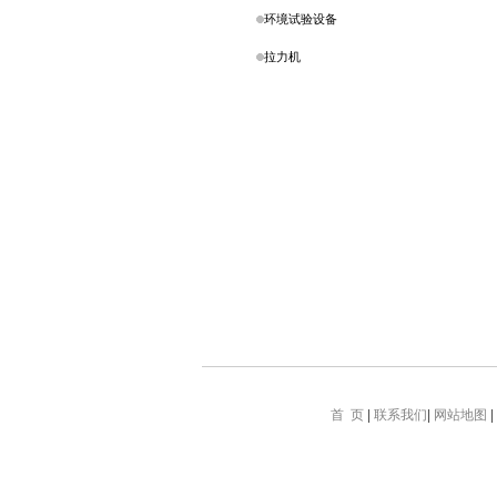
环境试验设备
拉力机
首 页
|
联系我们
|
网站地图
|