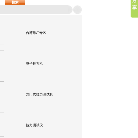
台湾原厂专区
电子拉力机
龙门式拉力测试机
拉力测试仪