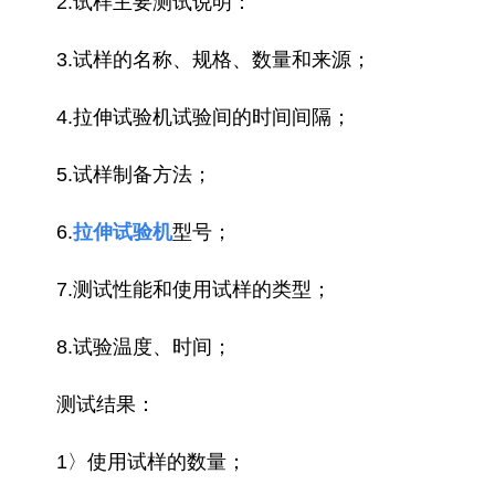
2.试样主要测试说明：
3.试样的名称、规格、数量和来源；
4.拉伸试验机试验间的时间间隔；
5.试样制备方法；
6.
拉伸试验机
型号；
7.测试性能和使用试样的类型；
8.试验温度、时间；
测试结果：
1〉使用试样的数量；