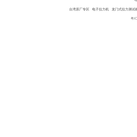
台湾原厂专区 电子拉力机 龙门式拉力测试
粤IC