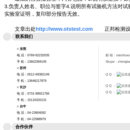
3.负责人姓名、职位与签字4.说明所有试验机方法对试
实验室证明，复印部分报告无效。
文章出处
http://www.otstest.com
正邦检测设
联系我们
东莞
电 话：0769-82232035
邮 箱：
slashtsa
手 机：13602369145
Skype：zhengb
苏州
电 话：0512-69382149
Q Q ：
手 机：13646217879
Q Q ：
长沙
Q Q ：
电 话：0731-88921766
手 机：15116320131
台中
电 话：04-23804092
手 机：04-22988979
合作伙伴