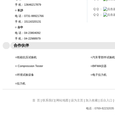
手 机：13646217879
Q Q ：
长沙
Q Q ：
电 话：0731-88921766
手 机：15116320131
台中
电 话：04-23804092
手 机：04-22988979
合作伙伴
纸箱抗压试验机
汽车零部件试验机
Compression Tester
BIFMA仪器
环境试验设备
电子拉力机
拉力机
首 页
|
联系我们
|
网站地图
|
设为主页
|
加入收藏
|
后台入口
|
电话：0769-82232035 