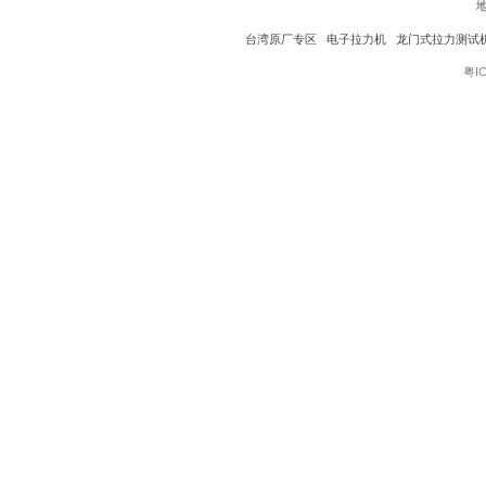
台湾原厂专区 电子拉力机 龙门式拉力测试
粤IC