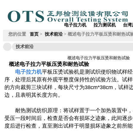
电子拉力机
拉力测试机
台湾
您的位置
首页
>
技术前沿
> 概述电子拉力平板压烫和耐热试
技术前沿
概述电子拉力平板压烫和耐热试验
概述电子拉力平板压烫和耐热试验
电子拉力机
平板压烫试验机是测试织使织物试样经
序，处理后其原有外观平整度保持性的试验方法。试样
的方向裁剪三块试样，每块尺寸为38cm*38cm，试
边，且表明其长度方向。
耐热测试纺织原理：将试样置于一个加热装置中，
受压一段时间后，检查是否会有损坏之迹象，此间逐步
度后进行检查，直至测出试样于明显损坏迹象之前所能