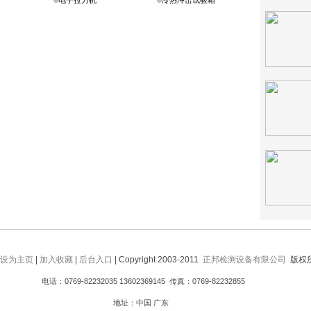
电子拉力机
冷热冲击试验箱
设为主页
|
加入收藏
|
后台入口
| Copyright 2003-2011
正邦检测设备有限公司
版权
电话：0769-82232035 13602369145 传真：0769-82232855
地址：中国 广东