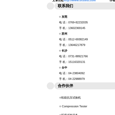
文章出处
http://www.otstest.com
作者：正
联系我们
东莞
电 话：0769-82232035
手 机：13602369145
苏州
电 话：0512-69382149
手 机：13646217879
长沙
电 话：0731-88921766
手 机：15116320131
台中
电 话：04-23804092
手 机：04-22988979
合作伙伴
纸箱抗压试验机
Compression Tester