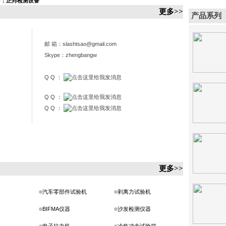
邦检测设备
更多>>
产品系列
邮 箱：
slashtsao@gmail.com
Skype：zhengbangw
Q Q ：
Q Q ：
Q Q ：
更多>>
汽车零部件试验机
剥离力试验机
BIFMA仪器
沙发检测仪器