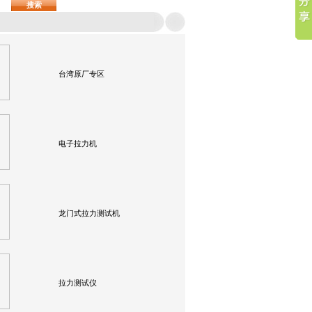
台湾原厂专区
电子拉力机
龙门式拉力测试机
拉力测试仪