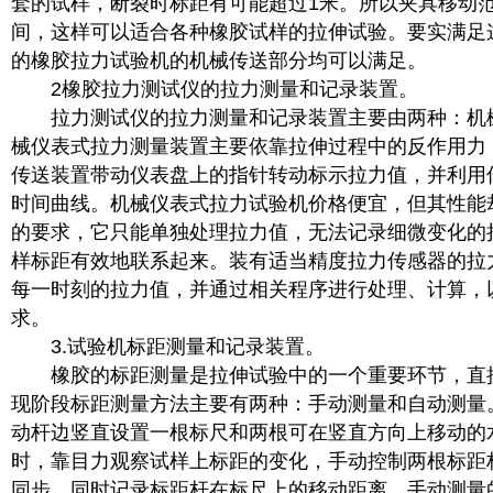
套的试样，断裂时标距有可能超过1米。所以夹具移动范围
间，这样可以适合各种橡胶试样的拉伸试验。要实满足
的橡胶拉力试验机的机械传送部分均可以满足。
2橡胶拉力测试仪的拉力测量和记录装置。
拉力测试仪的拉力测量和记录装置主要由两种：机
械仪表式拉力测量装置主要依靠拉伸过程中的反作用力
传送装置带动仪表盘上的指针转动标示拉力值，并利用
时间曲线。机械仪表式拉力试验机价格便宜，但其性能
的要求，它只能单独处理拉力值，无法记录细微变化的
样标距有效地联系起来。装有适当精度拉力传感器的拉
每一时刻的拉力值，并通过相关程序进行处理、计算，
求。
3.试验机标距测量和记录装置。
橡胶的标距测量是拉伸试验中的一个重要环节，直
现阶段标距测量方法主要有两种：手动测量和自动测量
动杆边竖直设置一根标尺和两根可在竖直方向上移动的
时，靠目力观察试样上标距的变化，手动控制两根标距
同步，同时记录标距杆在标尺上的移动距离。手动测量