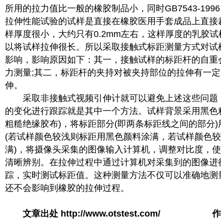
所用的拉力值比一般的橡胶制品小，同时GB7543-19
拉伸性能试验的试样是直接在橡胶医用手套成品上直接
样厚度很小，大约只有0.2mm左右，这样厚度的乳胶
以将试样拉伸很长。所以采取接触式标距测量方式对试
影响，影响原因如下：其一，接触试样的标距杆的自重
力测量;其二，标距杆的夹持对被夹持部位的拉伸有一
伸。
采取非接触式视频引伸计就可以避免上述这些问题
的变化进行跟踪就是其中一个方法。试样背景采用黑色
粗糙绝缘胶布)，将标距部分(即两条标距线之间的部分
(若试样颜色较浅则标距用黑色颜料涂满，若试样颜色
满)，将摄像头采集的图像输入计算机，调整对比度，
清晰辨别。在拉伸过程中通过计算机对采集到的图像进
踪，实时测试标距值。这种测量方法不仅可以准确地测
还不会影响到橡胶的拉伸过程。
文章出处
http://www.otstest.com/
作者 正