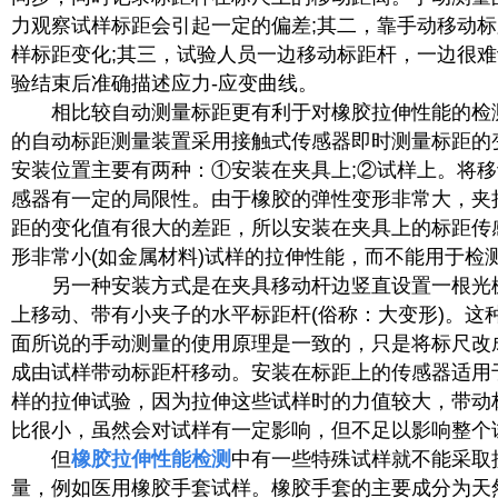
力观察试样标距会引起一定的偏差;其二，靠手动移动
样标距变化;其三，试验人员一边移动标距杆，一边很
验结束后准确描述应力-应变曲线。
相比较自动测量标距更有利于对橡胶拉伸性能的检
的自动标距测量装置采用接触式传感器即时测量标距的
安装位置主要有两种：①安装在夹具上;②试样上。将
感器有一定的局限性。由于橡胶的弹性变形非常大，夹
距的变化值有很大的差距，所以安装在夹具上的标距传
形非常小(如金属材料)试样的拉伸性能，而不能用于检
另一种安装方式是在夹具移动杆边竖直设置一根光
上移动、带有小夹子的水平标距杆(俗称：大变形)。这
面所说的手动测量的使用原理是一致的，只是将标尺改
成由试样带动标距杆移动。安装在标距上的传感器适用
样的拉伸试验，因为拉伸这些试样时的力值较大，带动
比很小，虽然会对试样有一定影响，但不足以影响整个
但
橡胶拉伸性能检测
中有一些特殊试样就不能采取
量，例如医用橡胶手套试样。橡胶手套的主要成分为天